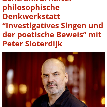
philosophische
Denkwerkstatt
“Investigatives Singen und
der poetische Beweis“ mit
Peter Sloterdijk