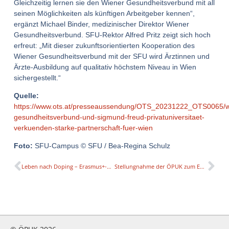
Gleichzeitig lernen sie den Wiener Gesundheitsverbund mit all
seinen Möglichkeiten als künftigen Arbeitgeber kennen“,
ergänzt Michael Binder, medizinischer Direktor Wiener
Gesundheitsverbund. SFU-Rektor Alfred Pritz zeigt sich hoch
erfreut: „Mit dieser zukunftsorientierten Kooperation des
Wiener Gesundheitsverbund mit der SFU wird Ärztinnen und
Ärzte-Ausbildung auf qualitativ höchstem Niveau in Wien
sichergestellt.“
Quelle:
https://www.ots.at/presseaussendung/OTS_20231222_OTS0065/w
gesundheitsverbund-und-sigmund-freud-privatuniversitaet-
verkuenden-starke-partnerschaft-fuer-wien
Foto:
SFU-Campus © SFU / Bea-Regina Schulz
Leben nach Doping – Erasmus+-Projekt „TALE“ untersucht erstmals Auswirkungen von Doping-Verstößen auch Sicht der Athleten
Stellungnahme der ÖPUK zum Entwurf eines Bundesgesetzes über das Institute of Digital Sciences Austria (alias: I:TU)