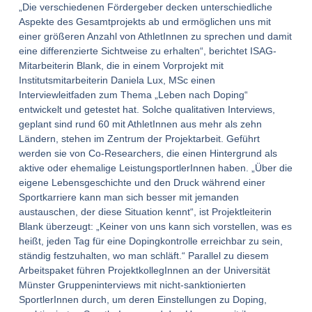
„Die verschiedenen Fördergeber decken unterschiedliche
Aspekte des Gesamtprojekts ab und ermöglichen uns mit
einer größeren Anzahl von AthletInnen zu sprechen und damit
eine differenzierte Sichtweise zu erhalten“, berichtet ISAG-
Mitarbeiterin Blank, die in einem Vorprojekt mit
Institutsmitarbeiterin Daniela Lux, MSc einen
Interviewleitfaden zum Thema „Leben nach Doping“
entwickelt und getestet hat. Solche qualitativen Interviews,
geplant sind rund 60 mit AthletInnen aus mehr als zehn
Ländern, stehen im Zentrum der Projektarbeit. Geführt
werden sie von Co-Researchers, die einen Hintergrund als
aktive oder ehemalige LeistungsportlerInnen haben. „Über die
eigene Lebensgeschichte und den Druck während einer
Sportkarriere kann man sich besser mit jemanden
austauschen, der diese Situation kennt“, ist Projektleiterin
Blank überzeugt: „Keiner von uns kann sich vorstellen, was es
heißt, jeden Tag für eine Dopingkontrolle erreichbar zu sein,
ständig festzuhalten, wo man schläft.“ Parallel zu diesem
Arbeitspaket führen ProjektkollegInnen an der Universität
Münster Gruppeninterviews mit nicht-sanktionierten
SportlerInnen durch, um deren Einstellungen zu Doping,