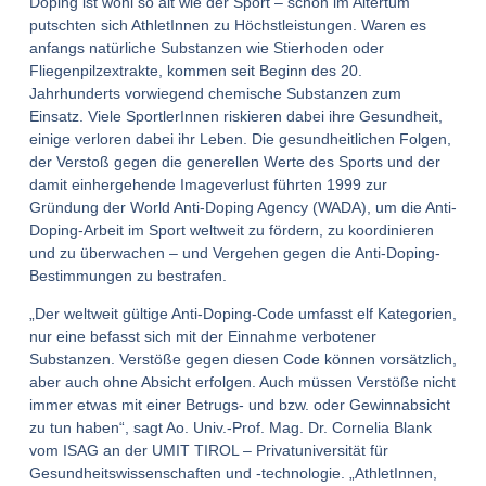
Doping ist wohl so alt wie der Sport – schon im Altertum
putschten sich AthletInnen zu Höchstleistungen. Waren es
anfangs natürliche Substanzen wie Stierhoden oder
Fliegenpilzextrakte, kommen seit Beginn des 20.
Jahrhunderts vorwiegend chemische Substanzen zum
Einsatz. Viele SportlerInnen riskieren dabei ihre Gesundheit,
einige verloren dabei ihr Leben. Die gesundheitlichen Folgen,
der Verstoß gegen die generellen Werte des Sports und der
damit einhergehende Imageverlust führten 1999 zur
Gründung der World Anti-Doping Agency (WADA), um die Anti-
Doping-Arbeit im Sport weltweit zu fördern, zu koordinieren
und zu überwachen – und Vergehen gegen die Anti-Doping-
Bestimmungen zu bestrafen.
„Der weltweit gültige Anti-Doping-Code umfasst elf Kategorien,
nur eine befasst sich mit der Einnahme verbotener
Substanzen. Verstöße gegen diesen Code können vorsätzlich,
aber auch ohne Absicht erfolgen. Auch müssen Verstöße nicht
immer etwas mit einer Betrugs- und bzw. oder Gewinnabsicht
zu tun haben“, sagt Ao. Univ.-Prof. Mag. Dr. Cornelia Blank
vom ISAG an der UMIT TIROL – Privatuniversität für
Gesundheitswissenschaften und -technologie. „AthletInnen,