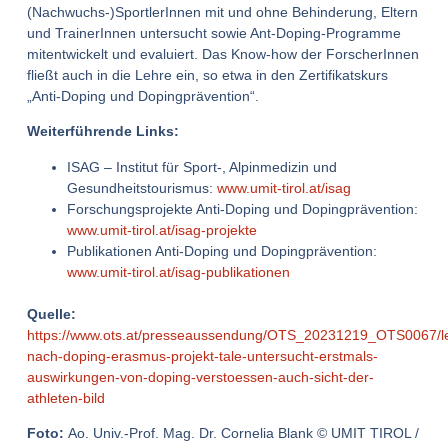
(Nachwuchs-)SportlerInnen mit und ohne Behinderung, Eltern
und TrainerInnen untersucht sowie Ant-Doping-Programme
mitentwickelt und evaluiert. Das Know-how der ForscherInnen
fließt auch in die Lehre ein, so etwa in den Zertifikatskurs
„Anti-Doping und Dopingprävention“.
Weiterführende Links:
ISAG – Institut für Sport-, Alpinmedizin und
Gesundheitstourismus:
www.umit-tirol.at/isag
Forschungsprojekte Anti-Doping und Dopingprävention:
www.umit-tirol.at/isag-projekte
Publikationen Anti-Doping und Dopingprävention:
www.umit-tirol.at/isag-publikationen
Quelle:
https://www.ots.at/presseaussendung/OTS_20231219_OTS0067/l
nach-doping-erasmus-projekt-tale-untersucht-erstmals-
auswirkungen-von-doping-verstoessen-auch-sicht-der-
athleten-bild
Foto:
Ao. Univ.-Prof. Mag. Dr. Cornelia Blank © UMIT TIROL /