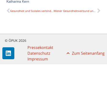
Katharina Kern
Gesundheit und Soziales verbinden: Start in der interprofessionellen Gesundheitsausbildung
Wiener Gesundheitsverbund und Sigmund Freud PrivatUniversität verkünden starke Partnerschaft für Wien
© ÖPUK 2026
Pressekontakt
Datenschutz
Zum Seitenanfang
Impressum