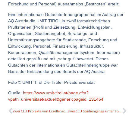
Forschung und Personal) ausnahmslos „Bestnoten“ erteilt.
Eine internationale GutachterInnengruppe hat im Auftrag der
AQ Austria die UMIT TIROL in zwölf formalrechtlichen
Prüfkriterien (Profil und Zielsetzung, Entwicklungsplan,
Organisation, Studienangebot, Beratungs- und
Unterstützungsangebote für Studierende, Forschung und
Entwicklung, Personal, Finanzierung, Infrastruktur,
Kooperationen, Qualitätsmanagementsystem, Information)
detailliert geprüft und mit „sehr gut“ bewertet. Dieses
Gutachten der internationalen GutachterInnengruppe war
Basis der Entscheidung des Boards der AQ Austria.
Foto © UMIT Tirol Die Tiroler Privatuniversität
Quelle:
https://www.umit-tirol.at/page.cfm?
vpath=universitaet/aktuell&genericpageid=191464
Zwei CEU Projekte von Exzellenzcluster des FWF gefördert
Zwei CEU Studiengänge unter Top 50 in den QS World University Rankings 2023