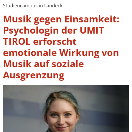
Studiencampus in Landeck.
Musik gegen Einsamkeit:
Psychologin der UMIT
TIROL erforscht
emotionale Wirkung von
Musik auf soziale
Ausgrenzung