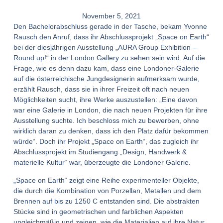
November 5, 2021
Den Bachelorabschluss gerade in der Tasche, bekam Yvonne
Rausch den Anruf, dass ihr Abschlussprojekt „Space on Earth“
bei der diesjährigen Ausstellung „AURA Group Exhibition –
Round up!“ in der London Gallery zu sehen sein wird. Auf die
Frage, wie es denn dazu kam, dass eine Londoner-Galerie
auf die österreichische Jungdesignerin aufmerksam wurde,
erzählt Rausch, dass sie in ihrer Freizeit oft nach neuen
Möglichkeiten sucht, ihre Werke auszustellen: „Eine davon
war eine Galerie in London, die nach neuen Projekten für ihre
Ausstellung suchte. Ich beschloss mich zu bewerben, ohne
wirklich daran zu denken, dass ich den Platz dafür bekommen
würde“. Doch ihr Projekt „Space on Earth“, das zugleich ihr
Abschlussprojekt im Studiengang „Design, Handwerk &
materielle Kultur“ war, überzeugte die Londoner Galerie.
„Space on Earth“ zeigt eine Reihe experimenteller Objekte,
die durch die Kombination von Porzellan, Metallen und dem
Brennen auf bis zu 1250 C entstanden sind. Die abstrakten
Stücke sind in geometrischen und farblichen Aspekten
ungleichmäßig und zeigen, wie die Materialien auf ihre Natur