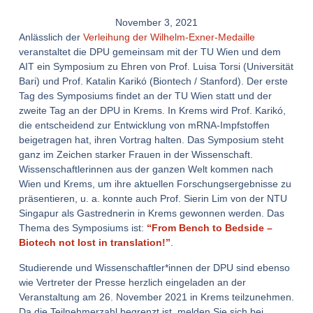
November 3, 2021
Anlässlich der
Verleihung der Wilhelm-Exner-Medaille
veranstaltet die DPU gemeinsam mit der TU Wien und dem
AIT ein Symposium zu Ehren von Prof. Luisa Torsi (Universität
Bari) und Prof. Katalin Karikó (Biontech / Stanford). Der erste
Tag des Symposiums findet an der TU Wien statt und der
zweite Tag an der DPU in Krems. In Krems wird Prof. Karikó,
die entscheidend zur Entwicklung von mRNA-Impfstoffen
beigetragen hat, ihren Vortrag halten. Das Symposium steht
ganz im Zeichen starker Frauen in der Wissenschaft.
Wissenschaftlerinnen aus der ganzen Welt kommen nach
Wien und Krems, um ihre aktuellen Forschungsergebnisse zu
präsentieren, u. a. konnte auch Prof. Sierin Lim von der NTU
Singapur als Gastrednerin in Krems gewonnen werden. Das
Thema des Symposiums ist:
“From Bench to Bedside –
Biotech not lost in translation!”
.
Studierende und Wissenschaftler*innen der DPU sind ebenso
wie Vertreter der Presse herzlich eingeladen an der
Veranstaltung am 26. November 2021 in Krems teilzunehmen.
Da die Teilnehmerzahl begrenzt ist, melden Sie sich bei