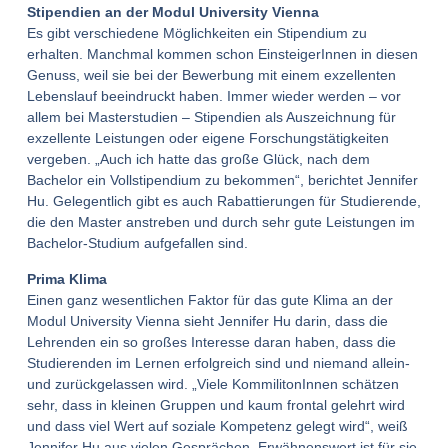
Stipendien an der Modul University Vienna
Es gibt verschiedene Möglichkeiten ein Stipendium zu
erhalten. Manchmal kommen schon EinsteigerInnen in diesen
Genuss, weil sie bei der Bewerbung mit einem exzellenten
Lebenslauf beeindruckt haben. Immer wieder werden – vor
allem bei Masterstudien – Stipendien als Auszeichnung für
exzellente Leistungen oder eigene Forschungstätigkeiten
vergeben. „Auch ich hatte das große Glück, nach dem
Bachelor ein Vollstipendium zu bekommen“, berichtet Jennifer
Hu. Gelegentlich gibt es auch Rabattierungen für Studierende,
die den Master anstreben und durch sehr gute Leistungen im
Bachelor-Studium aufgefallen sind.
Prima Klima
Einen ganz wesentlichen Faktor für das gute Klima an der
Modul University Vienna sieht Jennifer Hu darin, dass die
Lehrenden ein so großes Interesse daran haben, dass die
Studierenden im Lernen erfolgreich sind und niemand allein-
und zurückgelassen wird. „Viele KommilitonInnen schätzen
sehr, dass in kleinen Gruppen und kaum frontal gelehrt wird
und dass viel Wert auf soziale Kompetenz gelegt wird“, weiß
Jennifer Hu aus vielen Gesprächen. Erwähnenswert ist für sie