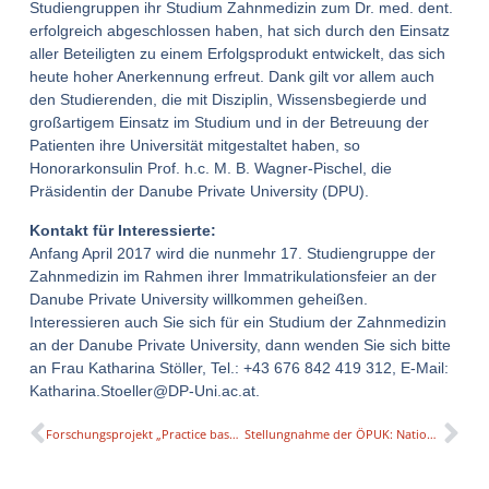
Studiengruppen ihr Studium Zahnmedizin zum Dr. med. dent.
erfolgreich abgeschlossen haben, hat sich durch den Einsatz
aller Beteiligten zu einem Erfolgsprodukt entwickelt, das sich
heute hoher Anerkennung erfreut. Dank gilt vor allem auch
den Studierenden, die mit Disziplin, Wissensbegierde und
großartigem Einsatz im Studium und in der Betreuung der
Patienten ihre Universität mitgestaltet haben, so
Honorarkonsulin Prof. h.c. M. B. Wagner-Pischel, die
Präsidentin der Danube Private University (DPU).
Kontakt für Interessierte:
Anfang April 2017 wird die nunmehr 17. Studiengruppe der
Zahnmedizin im Rahmen ihrer Immatrikulationsfeier an der
Danube Private University willkommen geheißen.
Interessieren auch Sie sich für ein Studium der Zahnmedizin
an der Danube Private University, dann wenden Sie sich bitte
an Frau Katharina Stöller, Tel.: +43 676 842 419 312, E-Mail:
Katharina.Stoeller@DP-Uni.ac.at.
Forschungsprojekt „Practice based Research – Manual & Material Culture“
Stellungnahme der ÖPUK: Nationale Strategie zur sozialen Dimension in der Hochschulbildung