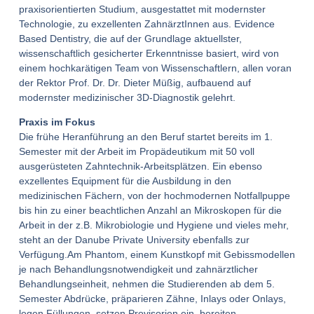
praxisorientierten Studium, ausgestattet mit modernster
Technologie, zu exzellenten ZahnärztInnen aus. Evidence
Based Dentistry, die auf der Grundlage aktuellster,
wissenschaftlich gesicherter Erkenntnisse basiert, wird von
einem hochkarätigen Team von Wissenschaftlern, allen voran
der Rektor Prof. Dr. Dr. Dieter Müßig, aufbauend auf
modernster medizinischer 3D-Diagnostik gelehrt.
Praxis im Fokus
Die frühe Heranführung an den Beruf startet bereits im 1.
Semester mit der Arbeit im Propädeutikum mit 50 voll
ausgerüsteten Zahntechnik-Arbeitsplätzen. Ein ebenso
exzellentes Equipment für die Ausbildung in den
medizinischen Fächern, von der hochmodernen Notfallpuppe
bis hin zu einer beachtlichen Anzahl an Mikroskopen für die
Arbeit in der z.B. Mikrobiologie und Hygiene und vieles mehr,
steht an der Danube Private University ebenfalls zur
Verfügung.Am Phantom, einem Kunstkopf mit Gebissmodellen
je nach Behandlungsnotwendigkeit und zahnärztlicher
Behandlungseinheit, nehmen die Studierenden ab dem 5.
Semester Abdrücke, präparieren Zähne, Inlays oder Onlays,
legen Füllungen, setzen Provisorien ein, bereiten