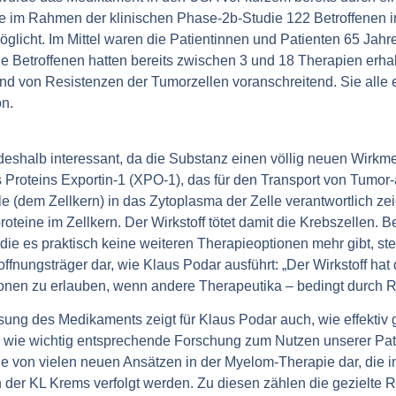
e im Rahmen der klinischen Phase-2b-Studie 122 Betroffenen 
licht. Im Mittel waren die Patientinnen und Patienten 65 Jahre a
e Betroffenen hatten bereits zwischen 3 und 18 Therapien erha
nd von Resistenzen der Tumorzellen voranschreitend. Sie alle e
n.
 deshalb interessant, da die Substanz einen völlig neuen Wirkm
Proteins Exportin-1 (XPO-1), das für den Transport von Tumor-
 (dem Zellkern) in das Zytoplasma der Zelle verantwortlich zei
teine im Zellkern. Der Wirkstoff tötet damit die Krebszellen. B
die es praktisch keine weiteren Therapieoptionen mehr gibt, stel
offnungsträger dar, wie Klaus Podar ausführt: „Der Wirkstoff hat
nen zu erlauben, wenn andere Therapeutika – bedingt durch R
ung des Medikaments zeigt für Klaus Podar auch, wie effektiv g
ie wichtig entsprechende Forschung zum Nutzen unserer Patie
eine von vielen neuen Ansätzen in der Myelom-Therapie dar, die
der KL Krems verfolgt werden. Zu diesen zählen die gezielte 