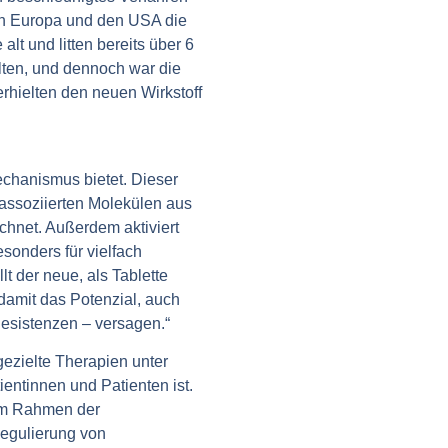
in Europa und den USA die
lt und litten bereits über 6
lten, und dennoch war die
rhielten den neuen Wirkstoff
echanismus bietet. Dieser
assoziierten Molekülen aus
chnet. Außerdem aktiviert
esonders für vielfach
lt der neue, als Tablette
 damit das Potenzial, auch
esistenzen – versagen.“
ezielte Therapien unter
ntinnen und Patienten ist.
 im Rahmen der
Regulierung von