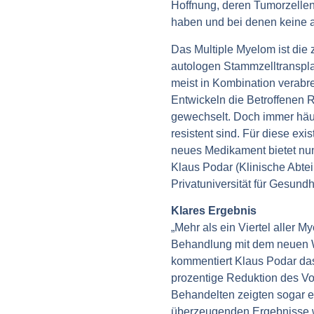
Hoffnung, deren Tumorzellen
haben und bei denen keine a
Das Multiple Myelom ist die
autologen Stammzelltranspla
meist in Kombination verabr
Entwickeln die Betroffenen 
gewechselt. Doch immer häufi
resistent sind. Für diese ex
neues Medikament bietet nun
Klaus Podar (Klinische Abtei
Privatuniversität für Gesun
Klares Ergebnis
„Mehr als ein Viertel aller M
Behandlung mit dem neuen W
kommentiert Klaus Podar das
prozentige Reduktion des Vo
Behandelten zeigten sogar ei
überzeugenden Ergebnisse w