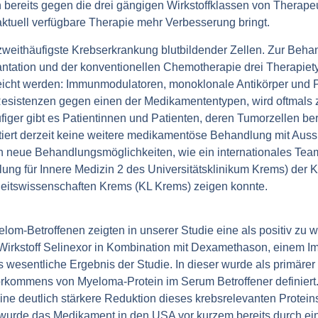
 bereits gegen die drei gängigen Wirkstoffklassen von Therape
ktuell verfügbare Therapie mehr Verbesserung bringt.
 zweithäufigste Krebserkrankung blutbildender Zellen. Zur Beh
ntation und der konventionellen Chemotherapie drei Therapiety
eicht werden: Immunmodulatoren, monoklonale Antikörper und P
Resistenzen gegen einen der Medikamententypen, wird oftmals
ger gibt es Patientinnen und Patienten, deren Tumorzellen ber
istiert derzeit keine weitere medikamentöse Behandlung mit Auss
 neue Behandlungsmöglichkeiten, wie ein internationales Team 
lung für Innere Medizin 2 des Universitätsklinikum Krems) der K
dheitswissenschaften Krems (KL Krems) zeigen konnte.
yelom-Betroffenen zeigten in unserer Studie eine als positiv zu 
irkstoff Selinexor in Kombination mit Dexamethason, einem 
 wesentliche Ergebnis der Studie. In dieser wurde als primärer
rkommens von Myeloma-Protein im Serum Betroffener definiert.
ne deutlich stärkere Reduktion dieses krebsrelevanten Protein
urde das Medikament in den USA vor kurzem bereits durch ein