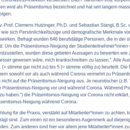
hen wird als Präsentismus bezeichnet und hat seit langem mass
olgen.
v.-Prof. Clemens Hutzinger, Ph.D. und Sebastian Stangl, B.Sc. v
, wie sich Persönlichkeitszüge und demografische Merkmale v
rken. Befragt wurden 646 berufstätige Personen, die in der o
nd. Um die Präsentismus-Neigung der Studienteilnehmer*innen
estzustellen, wurden diese gebeten Aussagen zu bewerten wie z.B
besser gewesen wäre, mich krankschreiben zu lassen.”. Alle A
(= stimme gar nicht zu) bis 5 (= stimme völlig zu) beurteilt. Di
nern sowohl vor als auch während Corona vermehrt zu Präsent
h nicht auf die Präsentismus-Neigung aus. Je neurotischer (z.B. 
 die Präsentismus-Neigung vor und während Corona. Während Psy
u haben.”) die Präsentismus-Neigung vor Corona nicht erklärt,
Präsentismus-Neigung während Corona.
lung für die Praxis, verstärkt auf Mitarbeiter*innen zu achten,
ägt sind. Zum einen ist ein besonderes Augenmerk auf diejenige
rden. Zum anderen sind hier vor allem jene Mitarbeiter*innen zu