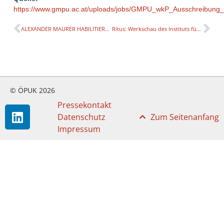
https://www.gmpu.ac.at/uploads/jobs/GMPU_wkP_Ausschreib
ALEXANDER MAURER HABILITIERT SICH IM KÜNSTLERISCHEN FACH STEIRISCHE HARMONIKA
Ritus: Werkschau des Instituts für Dance Arts der Bruckner Universität
© ÖPUK 2026
Pressekontakt
Datenschutz
Zum Seitenanfang
Impressum