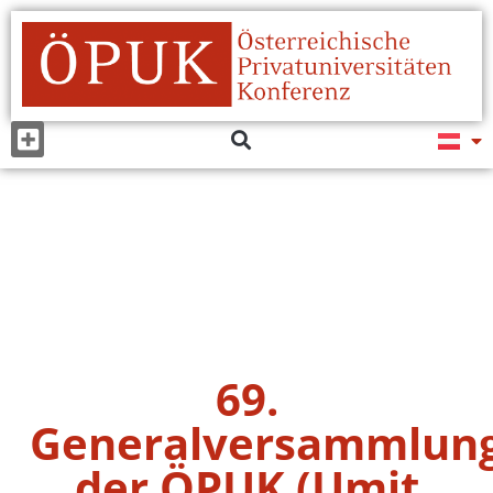
69.
Generalversammlun
der ÖPUK (Umit