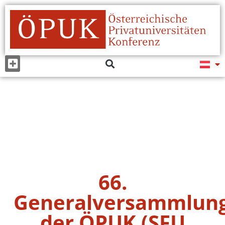
66.
Generalversammlun
der ÖPUK (SFU