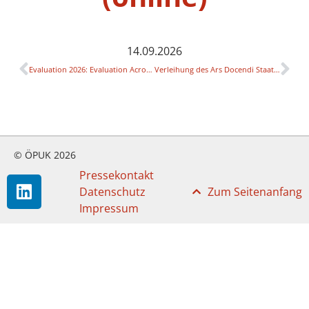
14.09.2026
Evaluation 2026: Evaluation Across Boundaries, American Evaluation Association (Charlotte, North Carolina, USA)
Verleihung des Ars Docendi Staatspreises für exzellente Lehre (ÖAW)
© ÖPUK 2026
Pressekontakt
Datenschutz
Zum Seitenanfang
Impressum