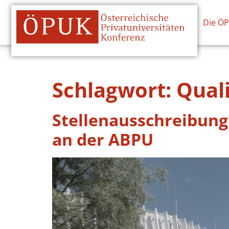
Die Ö
Schlagwort:
Qual
Stellenausschreibung
an der ABPU