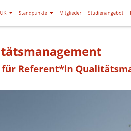
PUK
Standpunkte
Mitglieder
Studienangebot
itätsmanagement
 für Referent*in Qualitäts