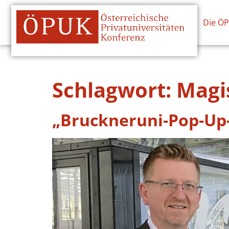
Die Ö
Schlagwort:
Magis
„Bruckneruni-Pop-Up