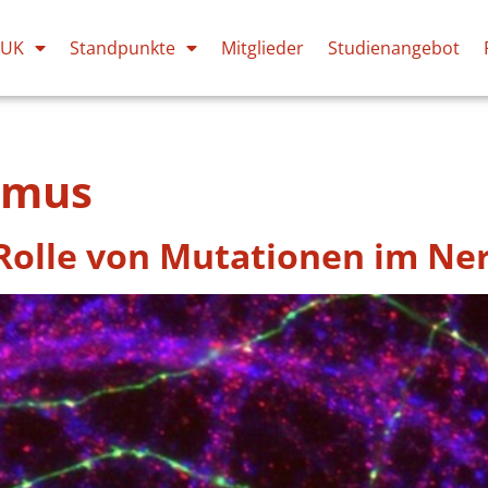
PUK
Standpunkte
Mitglieder
Studienangebot
smus
 Rolle von Mutationen im N