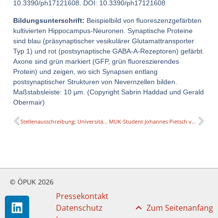
10.3390/ph17121608. DOI: 10.3390/ph17121608
Bildungsunterschrift:
Beispielbild von fluoreszenzgefärbten
kultivierten Hippocampus-Neuronen. Synaptische Proteine
sind blau (präsynaptischer vesikulärer Glutamattransporter
Typ 1) und rot (postsynaptische GABA-A-Rezeptoren) gefärbt.
Axone sind grün markiert (GFP, grün fluoreszierendes
Protein) und zeigen, wo sich Synapsen entlang
postsynaptischer Strukturen von Nevernzellen bilden.
Maßstabsleiste: 10 µm. (Copyright Sabrin Haddad und Gerald
Obermair)
Stellenausschreibung: Universitätsprofessur für Angewandte Musikwissenschaft an der GMPU
MUK-Student Johannes Pietsch vertritt Österreich beim Song Contest 2025
© ÖPUK 2026
Pressekontakt
Datenschutz
Zum Seitenanfang