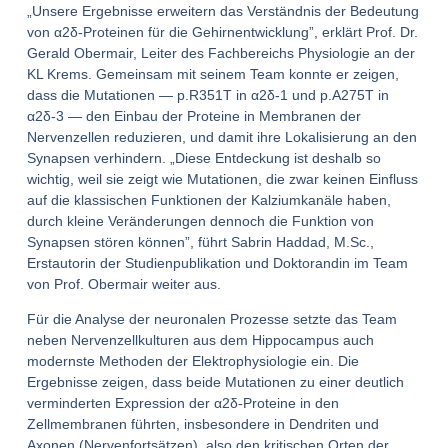
„Unsere Ergebnisse erweitern das Verständnis der Bedeutung
von α2δ-Proteinen für die Gehirnentwicklung”, erklärt Prof. Dr.
Gerald Obermair, Leiter des Fachbereichs Physiologie an der
KL Krems. Gemeinsam mit seinem Team konnte er zeigen,
dass die Mutationen — p.R351T in α2δ-1 und p.A275T in
α2δ-3 — den Einbau der Proteine in Membranen der
Nervenzellen reduzieren, und damit ihre Lokalisierung an den
Synapsen verhindern. „Diese Entdeckung ist deshalb so
wichtig, weil sie zeigt wie Mutationen, die zwar keinen Einfluss
auf die klassischen Funktionen der Kalziumkanäle haben,
durch kleine Veränderungen dennoch die Funktion von
Synapsen stören können”, führt Sabrin Haddad, M.Sc.,
Erstautorin der Studienpublikation und Doktorandin im Team
von Prof. Obermair weiter aus.
Für die Analyse der neuronalen Prozesse setzte das Team
neben Nervenzellkulturen aus dem Hippocampus auch
modernste Methoden der Elektrophysiologie ein. Die
Ergebnisse zeigen, dass beide Mutationen zu einer deutlich
verminderten Expression der α2δ-Proteine in den
Zellmembranen führten, insbesondere in Dendriten und
Axonen (Nervenfortsätzen), also den kritischen Orten der