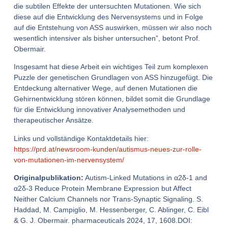
die subtilen Effekte der untersuchten Mutationen. Wie sich
diese auf die Entwicklung des Nervensystems und in Folge
auf die Entstehung von ASS auswirken, müssen wir also noch
wesentlich intensiver als bisher untersuchen”, betont Prof.
Obermair.
Insgesamt hat diese Arbeit ein wichtiges Teil zum komplexen
Puzzle der genetischen Grundlagen von ASS hinzugefügt. Die
Entdeckung alternativer Wege, auf denen Mutationen die
Gehirnentwicklung stören können, bildet somit die Grundlage
für die Entwicklung innovativer Analysemethoden und
therapeutischer Ansätze.
Links und vollständige Kontaktdetails hier:
https://prd.at/newsroom-kunden/autismus-neues-zur-rolle-
von-mutationen-im-nervensystem/
Originalpublikation:
Autism-Linked Mutations in α2δ-1 and
α2δ-3 Reduce Protein Membrane Expression but Affect
Neither Calcium Channels nor Trans-Synaptic Signaling. S.
Haddad, M. Campiglio, M. Hessenberger, C. Ablinger, C. Eibl
& G. J. Obermair. pharmaceuticals 2024, 17, 1608.DOI: