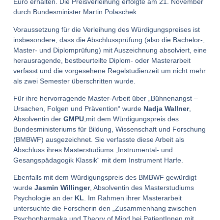
Euro erhalten. Die Preisverleihung erfolgte am 21. November
durch Bundesminister Martin Polaschek.
Voraussetzung für die Verleihung des Würdigungspreises ist
insbesondere, dass die Abschlussprüfung (also die Bachelor-,
Master- und Diplomprüfung) mit Auszeichnung absolviert, eine
herausragende, bestbeurteilte Diplom- oder Masterarbeit
verfasst und die vorgesehene Regelstudienzeit um nicht mehr
als zwei Semester überschritten wurde.
Für ihre hervorragende Master-Arbeit über „Bühnenangst –
Ursachen, Folgen und Prävention“ wurde
Nadja Wallner
,
Absolventin der
GMPU
,mit dem Würdigungspreis des
Bundesministeriums für Bildung, Wissenschaft und Forschung
(BMBWF) ausgezeichnet. Sie verfasste diese Arbeit als
Abschluss ihres Masterstudiums „Instrumental- und
Gesangspädagogik Klassik“ mit dem Instrument Harfe.
Ebenfalls mit dem Würdigungspreis des BMBWF gewürdigt
wurde
Jasmin Willinger
, Absolventin des Masterstudiums
Psychologie an der
KL
. Im Rahmen ihrer Masterarbeit
untersuchte die Forscherin den „Zusammenhang zwischen
Psychopharmaka und Theory of Mind bei PatientInnen mit