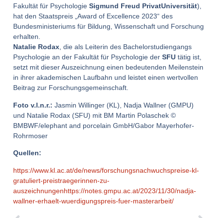
Fakultät für Psychologie
Sigmund Freud PrivatUniversität
),
hat den Staatspreis „Award of Excellence 2023“
des
Bundesministeriums für Bildung, Wissenschaft und Forschung
erhalten.
Natalie Rodax
, die als Leiterin des Bachelorstudiengangs
Psychologie an der Fakultät für Psychologie der
SFU
tätig ist,
setzt mit dieser Auszeichnung einen bedeutenden Meilenstein
in ihrer akademischen Laufbahn und leistet einen wertvollen
Beitrag zur Forschungsgemeinschaft.
Foto v.l.n.r.:
Jasmin Willinger (KL), Nadja Wallner (GMPU)
und Natalie Rodax (SFU) mit BM Martin Polaschek ©
BMBWF/elephant and porcelain GmbH/Gabor Mayerhofer-
Rohrmoser
Quellen:
https://www.kl.ac.at/de/news/forschungsnachwuchspreise-kl-
gratuliert-preistraegerinnen-zu-
auszeichnungen
https://notes.gmpu.ac.at/2023/11/30/nadja-
wallner-erhaelt-wuerdigungspreis-fuer-masterarbeit/