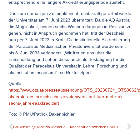
entsprechend eine längere Akkreditierungsperiode zusteht.
Das zum damaligen Zeitpunkt nicht rechtskräftige Urteil wurde
der Universität am 7. Juni 2023 übermittelt. Da die AQ Austria
die Möglichkeit, binnen sechs Wochen dagegen in Revision zu
gehen, nicht in Anspruch genommen hat, tritt der Bescheid
nun per 7. Juni 2023 in Kraft. Die institutionelle Akkreditierung
der Paracelsus Medizinischen Privatuniversität wurde somit
bis 8. Juni 2033 verlängert. „Wir freuen uns über die
Entscheidung und sehen diese auch als Bestätigung für die
Qualität der Paracelsus Universität in Lehre, Forschung und
als Institution insgesamt“, so Rektor Sperl.
Quelle:
https://www.ots.at/presseaussendung/OTS_20230724_OTS0062/
als-erste-oesterreichische-privatuniversitaet-fuer-mehr-als-
sechs-jahre-reakkreditiert
Foto © PMU/Patrick Daxenbichler
Paukenschlag: Medizin-Master an SFU geht weiter, Gericht hebt Bescheid der AQ Austria auf
Kooperation zwischen UMIT TIROL und Harvard University