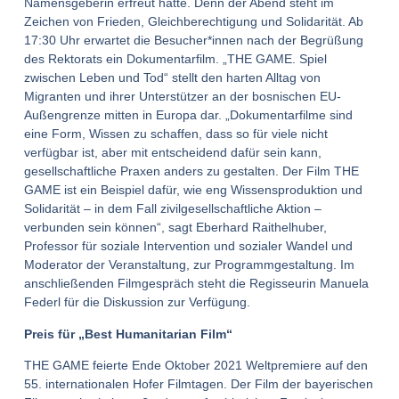
Namensgeberin erfreut hätte. Denn der Abend steht im
Zeichen von Frieden, Gleichberechtigung und Solidarität. Ab
17:30 Uhr erwartet die Besucher*innen nach der Begrüßung
des Rektorats ein Dokumentarfilm. „THE GAME. Spiel
zwischen Leben und Tod“ stellt den harten Alltag von
Migranten und ihrer Unterstützer an der bosnischen EU-
Außengrenze mitten in Europa dar. „Dokumentarfilme sind
eine Form, Wissen zu schaffen, dass so für viele nicht
verfügbar ist, aber mit entscheidend dafür sein kann,
gesellschaftliche Praxen anders zu gestalten. Der Film THE
GAME ist ein Beispiel dafür, wie eng Wissensproduktion und
Solidarität – in dem Fall zivilgesellschaftliche Aktion –
verbunden sein können“, sagt Eberhard Raithelhuber,
Professor für soziale Intervention und sozialer Wandel und
Moderator der Veranstaltung, zur Programmgestaltung. Im
anschließenden Filmgespräch steht die Regisseurin Manuela
Federl für die Diskussion zur Verfügung.
Preis für „Best Humanitarian Film“
THE GAME feierte Ende Oktober 2021 Weltpremiere auf den
55. internationalen Hofer Filmtagen. Der Film der bayerischen