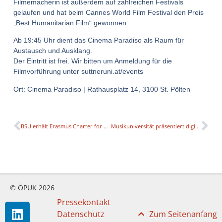
Filmemacherin ist außerdem auf zahlreichen Festivals
gelaufen und hat beim Cannes World Film Festival den Preis
„Best Humanitarian Film“ gewonnen.
Ab 19:45 Uhr dient das Cinema Paradiso als Raum für
Austausch und Ausklang.
Der Eintritt ist frei. Wir bitten um Anmeldung für die
Filmvorführung unter suttneruni.at/events
Ort: Cinema Paradiso | Rathausplatz 14, 3100 St. Pölten
BSU erhält Erasmus Charter for Higher Education (ECHE)
Musikuniversität präsentiert digitale Plattform für Live-Musik, Streaming und NFTs
© ÖPUK 2026
Pressekontakt
Datenschutz
Zum Seitenanfang