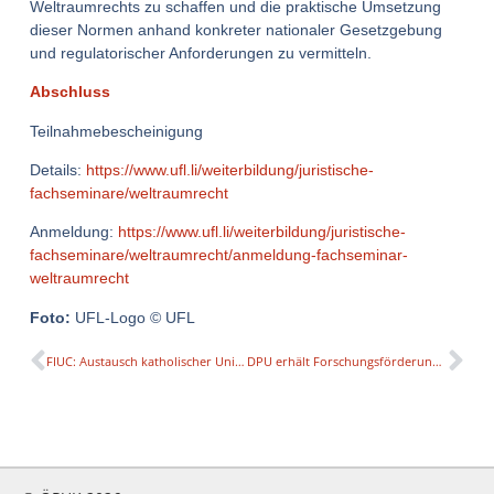
Weltraumrechts zu schaffen und die praktische Umsetzung
dieser Normen anhand konkreter nationaler Gesetzgebung
und regulatorischer Anforderungen zu vermitteln.
Abschluss
Teilnahmebescheinigung
Details:
https://www.ufl.li/weiterbildung/juristische-
fachseminare/weltraumrecht
Anmeldung:
https://www.ufl.li/weiterbildung/juristische-
fachseminare/weltraumrecht/anmeldung-fachseminar-
weltraumrecht
Foto:
UFL-Logo © UFL
FIUC: Austausch katholischer Universitäten 2025 in Mexico
DPU erhält Forschungsförderung für personalisierte Medizin und Diagnostik