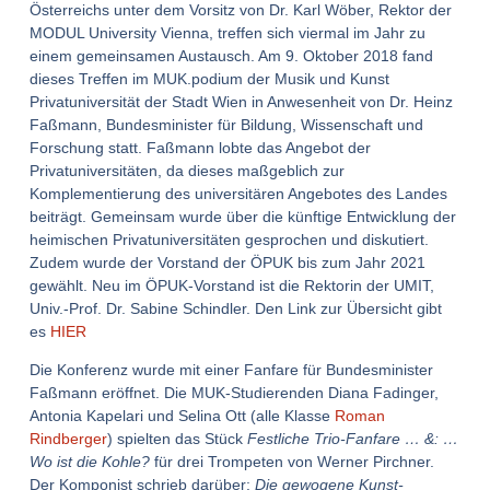
Österreichs unter dem Vorsitz von Dr. Karl Wöber, Rektor der
MODUL University Vienna, treffen sich viermal im Jahr zu
einem gemeinsamen Austausch. Am 9. Oktober 2018 fand
dieses Treffen im MUK.podium der Musik und Kunst
Privatuniversität der Stadt Wien in Anwesenheit von Dr. Heinz
Faßmann, Bundesminister für Bildung, Wissenschaft und
Forschung statt. Faßmann lobte das Angebot der
Privatuniversitäten, da dieses maßgeblich zur
Komplementierung des universitären Angebotes des Landes
beiträgt. Gemeinsam wurde über die künftige Entwicklung der
heimischen Privatuniversitäten gesprochen und diskutiert.
Zudem wurde der Vorstand der ÖPUK bis zum Jahr 2021
gewählt. Neu im ÖPUK-Vorstand ist die Rektorin der UMIT,
Univ.-Prof. Dr. Sabine Schindler. Den Link zur Übersicht gibt
es
HIER
Die Konferenz wurde mit einer Fanfare für Bundesminister
Faßmann eröffnet. Die MUK-Studierenden Diana Fadinger,
Antonia Kapelari und Selina Ott (alle Klasse
Roman
Rindberger
) spielten das Stück
Festliche Trio-Fanfare … &: …
Wo ist die Kohle?
für drei Trompeten von Werner Pirchner.
Der Komponist schrieb darüber:
Die gewogene Kunst-