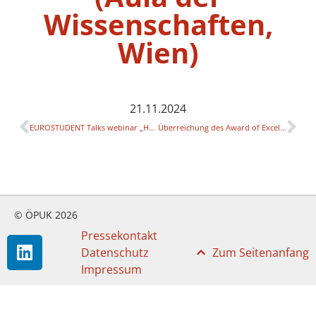
Wissenschaften,
Wien)
21.11.2024
EUROSTUDENT Talks webinar „How are students faring? Well-being, mental health and the role of financial stress in (post-Covid) European Higher Education“
Überreichung des Award of Excellence (Aula der Wissenschaften, Wien)
© ÖPUK 2026
Pressekontakt
Datenschutz
Zum Seitenanfang
Impressum