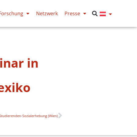
Forschung
Netzwerk
Presse
inar in
exiko
r Studierenden-Sozialerhebung (Wien)