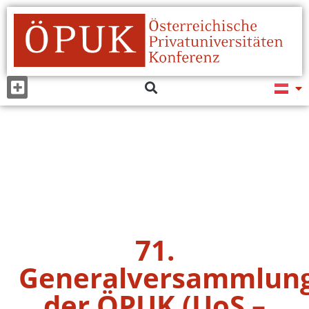
71.
Generalversammlun
der ÖPUK (UoS –