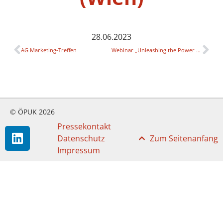
28.06.2023
AG Marketing-Treffen
Webinar „Unleashing the Power of Inclusive Student Engagement: Enriching Higher Education Institutions“ (via MS Teams)
© ÖPUK 2026
Pressekontakt
Datenschutz
Zum Seitenanfang
Impressum