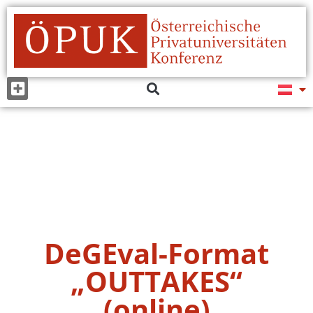
DeGEval-Format
„OUTTAKES“
(online)