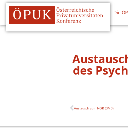
Die Ö
Austausc
des Psyc
Austausch zum NQR (BMB)