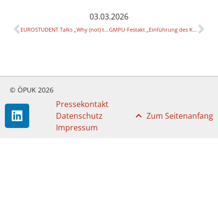
03.03.2026
EUROSTUDENT Talks „Why (not) to choose virtual study experiences abroad: insights from Germany“ (online)
GMPU-Festakt „Einführung des Künstlerischen Dokotorats – unseres PhD in the Arts“
© ÖPUK 2026
Pressekontakt
Datenschutz
Zum Seitenanfang
Impressum