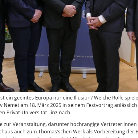
t ein geeintes Europa nur eine Illusion? Welche Rolle spie
slav Nemet am 18. März 2025 in seinem Festvortrag anlässl
 Privat-Universität Linz nach.
 zur Veranstaltung, darunter hochrangige Vertreter:innen 
chaus auch zum Thomas’schen Werk als Vorbereitung der E