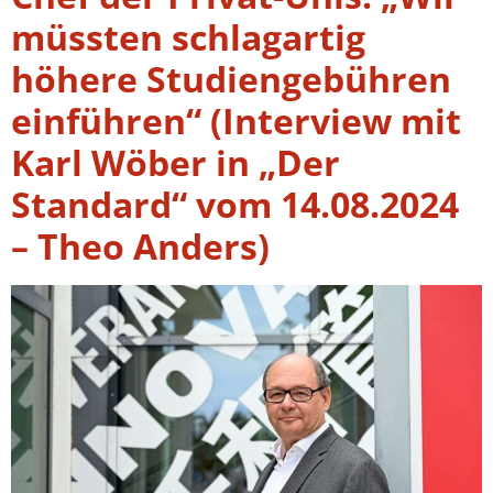
müssten schlagartig
höhere Studiengebühren
einführen“ (Interview mit
Karl Wöber in „Der
Standard“ vom 14.08.2024
– Theo Anders)