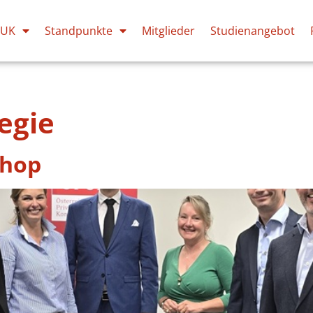
PUK
Standpunkte
Mitglieder
Studienangebot
egie
shop