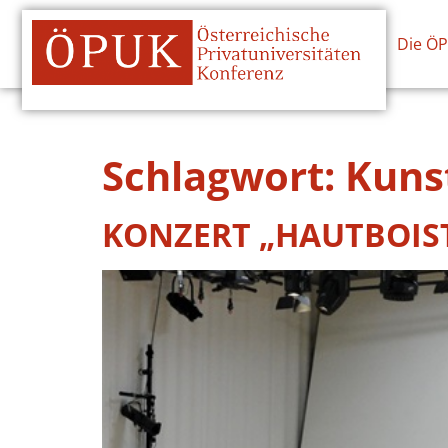
Die Ö
Schlagwort:
Kuns
KONZERT „HAUTBOIST