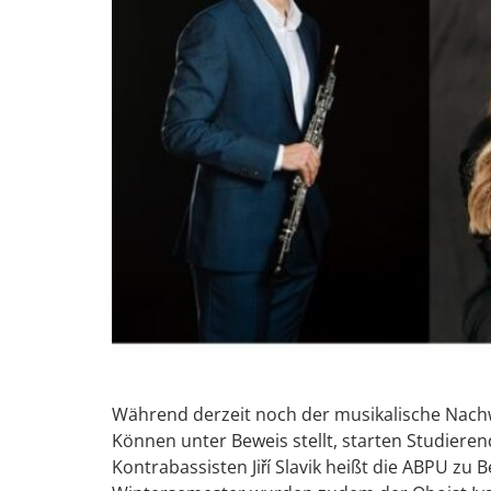
Während derzeit noch der musikalische Nach
Können unter Beweis stellt, starten Studiere
Kontrabassisten Jiří Slavik heißt die ABPU z