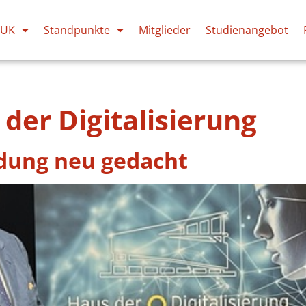
PUK
Standpunkte
Mitglieder
Studienangebot
der Digitalisierung
ldung neu gedacht