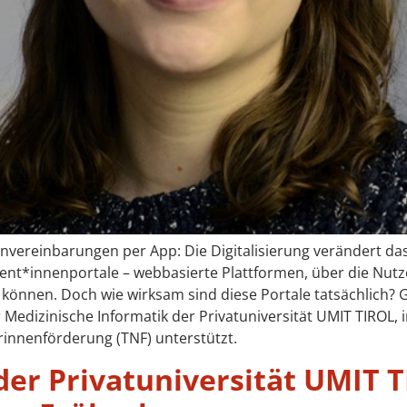
invereinbarungen per App: Die Digitalisierung verändert d
ient*innenportale – webbasierte Plattformen, über die Nut
önnen. Doch wie wirksam sind diese Portale tatsächlich? G
r Medizinische Informatik der Privatuniversität UMIT TIROL, 
rinnenförderung (TNF) unterstützt.
der Privatuniversität UMIT 