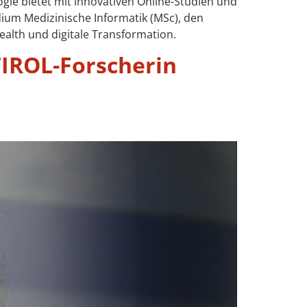
ie bietet mit innovativen Online-Studien und
ium Medizinische Informatik (MSc), den
alth und digitale Transformation.
TIROL-Forscherin