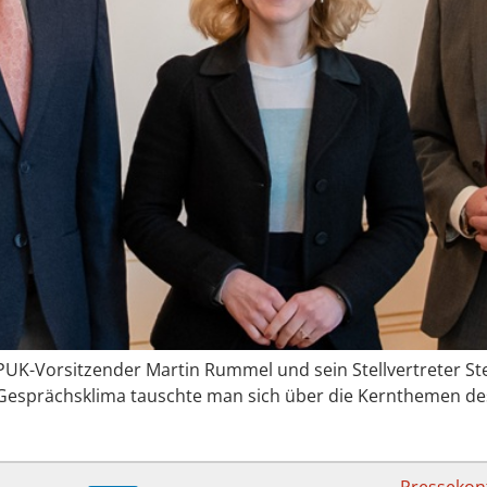
ÖPUK-Vorsitzender Martin Rummel und sein Stellvertreter S
n Gesprächsklima tauschte man sich über die Kernthemen des