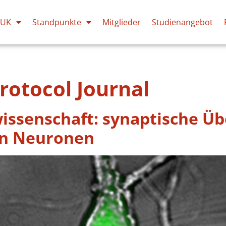
PUK
Standpunkte
Mitglieder
Studienangebot
rotocol Journal
issenschaft: synaptische Ü
ten Neuronen