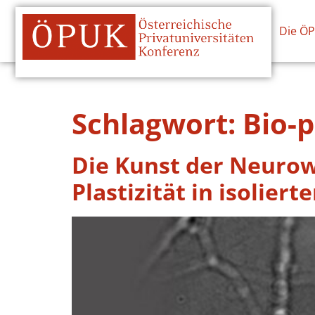
Die Ö
Schlagwort:
Bio-p
Die Kunst der Neurow
Plastizität in isolier