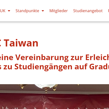
PUK
Standpunkte
Mitglieder
Studienangebot
 Taiwan
ine Vereinbarung zur Erleic
 zu Studiengängen auf Grad