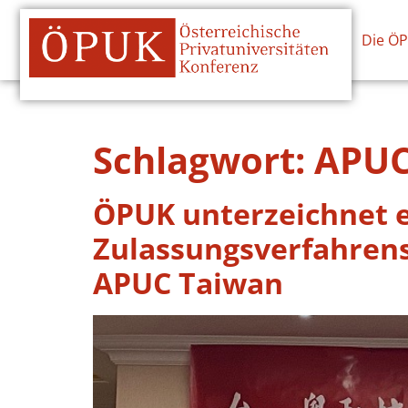
Die Ö
Schlagwort:
APUC
ÖPUK unterzeichnet e
Zulassungsverfahrens
APUC Taiwan