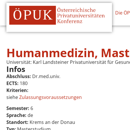
Die Ö
Humanmedizin, Mast
Universität:
Karl Landsteiner Privatuniversität für Gesu
Infos
Abschluss:
Dr.med.univ.
ECTS:
180
Kriterien:
siehe
Zulassungsvoraussetzungen
Semester:
6
Sprache:
de
Standort:
Krems an der Donau
Typ:
Masterstudium