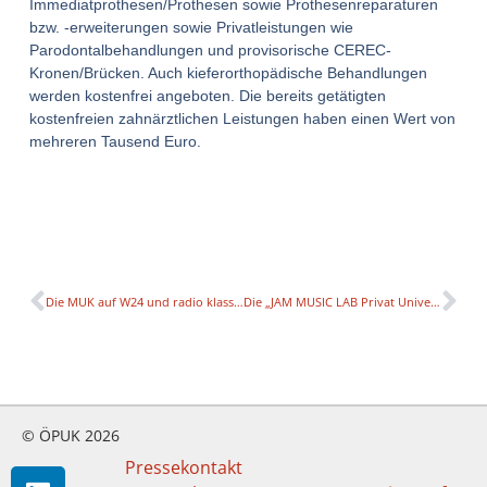
Immediatprothesen/Prothesen sowie Prothesenreparaturen
bzw. -erweiterungen sowie Privatleistungen wie
Parodontalbehandlungen und provisorische CEREC-
Kronen/Brücken. Auch kieferorthopädische Behandlungen
werden kostenfrei angeboten. Die bereits getätigten
kostenfreien zahnärztlichen Leistungen haben einen Wert von
mehreren Tausend Euro.
Die MUK auf W24 und radio klassik Stephansdom
Die „JAM MUSIC LAB Privat University for Jazz and Popular Music Vienna“ stellt sich vor
© ÖPUK 2026
Pressekontakt