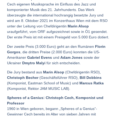
Cech eigenen Musiksprache im Einfluss des Jazz und
komponierter Musik des 21. Jahrhunderts. Das Werk
überzeugte die international hochrangig besetzte Jury und
wird am 8. Oktober 2021 im Konzerthaus Wien mit dem RSO
unter der Leitung von Chefdirigentin
Marin Alsop
uraufgeführt, vom ORF aufgezeichnet sowie in Ö1 gesendet.
Der erste Preis ist mit einem Preisgeld von 5.000 Euro dotiert.
Der zweite Preis (3.000 Euro) geht an den Rumänen
Florin
Gorgos
, die dritten Preise (2.000 Euro) konnten die US-
Amerikaner
Gabriel Evens
und
Adam Jones
sowie der
Ukrainer
Dmytro Malyi
für sich entscheiden.
Die Jury bestand aus
Marin Alsop
(Chefdirigentin RSO),
Christoph Becher
(Geschäftsführer RSO),
Bill Dobbins
(Komponist, Eastman School of Music) und
Marcus Ratka
(Komponist, Rektor JAM MUSIC LAB).
Spheres of a Genius: Christoph Cech, Komponist und
Professor
1960 in Wien geboren, begann „Spheres of a Genius“-
Gewinner Cech bereits im Alter von sieben Jahren mit