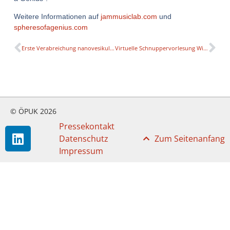
Weitere Informationen auf
jammusiclab.com
und
spheresofagenius.com
Erste Verabreichung nanovesikulärer Stammzell-Therapeutika aus Salzburg zur verbesserten Einheilung von Hörimplantaten
Virtuelle Schnuppervorlesung Wirtschaftspsychologie
© ÖPUK 2026
Pressekontakt
Datenschutz
Zum Seitenanfang
Impressum