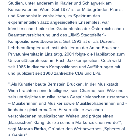
Studien, unter anderem in Klavier und Schlagwerk am
Konservatorium Wien. Seit 1977 ist er Mitbegründer, Pianist
und Komponist in zahlreichen, im Spektrum des
experimentellen Jazz angesiedelten Ensembles, war
künstlerischer Leiter des Grabenfestes der Österreichischen
Beamtenversicherung und des „JIMS Stadtpfeifer“-
Kompositionswettbewerbes. Seit 1993 ist er als Dozent,
Lehrbeauftragter und Institutsleiter an der Anton Bruckner
Privatuniversität in Linz tätig. 2004 folgte die Habilitation zum
Universitätsprofessor im Fach Jazzkomposition. Cech wirkt
seit 1985 in diversen Kompositionen und Aufführungen mit
und publiziert seit 1988 zahlreiche CDs und LPs.
„Als Künstler baute Bernstein Brücken. In der Musikstadt
Wien brachten seine Intelligenz, sein Charme, sein Witz und
sein untrügliches musikalisches Gespür Menschen zusammen
– Musikerinnen und Musiker sowie Musikliebhaberinnen und -
liebhaber gleichermaßen. Er vermittelte zwischen
verschiedenen musikalischen Welten und prägte einen
‚klassischen‘ Klang, der zu seinem Markenzeichen wurde“
,
sagt
Marcus Ratka
, Gründer des Wettbewerbes „Spheres of
a Genius“.