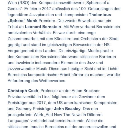
Wien (RSO) den Kompositionswettbewerb „Spheres of a
Genius“. Er feierte 2017 anlässlich des 100. Geburtstages des
legendären Jazzpianisten und -komponisten
Thelonious
„Sphere“ Monk
Premiere. Der zweite Bewerb ist nun ein
Tribut an
Leonard Bernstein
. Mit Wien verband Bernstein ein
ambivalentes Verhältnis. Es war durch eine enge
Zusammenarbeit mit den Künstlern und Orchestern der Stadt
geprägt und stand im gleichzeitigen Bewusstsein der NS-
Vergangenheit des Landes. Die einzigartige Musiksprache
des Komponisten Bernsteins überwand stilistische Barrieren
und involvierte insbesondere Elemente des Jazz und
jazzverwandter Musik. Diese aus heutiger Sicht und im Lichte
Bernsteins kompositorischer Arbeit hörbar zu machen, war die
Anforderung des Wettbewerbes.
Christoph Cech
, Professor an der Anton Bruckner
Privatuniversität in Linz, folgt heuer als Gewinner dem
Preisträger aus 2017, dem US-amerikanischen Komponisten
und Grammy-Preisträger
John Beasley
. Das nun
preisgekrönte Werk „And Now The News In Different
Languages“ verbindet auf beeindruckende Weise die
stilistischen Impulse Bernsteins mit der anspruchsvollen und