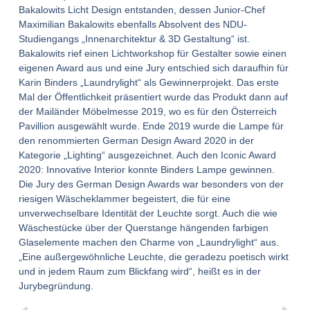
Bakalowits Licht Design entstanden, dessen Junior-Chef
Maximilian Bakalowits ebenfalls Absolvent des NDU-
Studiengangs „Innenarchitektur & 3D Gestaltung“ ist.
Bakalowits rief einen
Lichtworkshop für Gestalter sowie einen
eigenen Award aus und eine Jury entschied sich daraufhin für
Karin Binders „Laundrylight“ als Gewinnerprojekt. Das erste
Mal der Öffentlichkeit präsentiert wurde das Produkt dann auf
der Mailänder Möbelmesse 2019, wo es für den Österreich
Pavillion ausgewählt wurde. Ende 2019 wurde die Lampe für
den renommierten German Design Award 2020 in der
Kategorie „Lighting“ ausgezeichnet. Auch den Iconic Award
2020: Innovative Interior konnte Binders Lampe gewinnen.
Die Jury des German Design Awards war besonders von der
riesigen Wäscheklammer begeistert, die für eine
unverwechselbare Identität der Leuchte sorgt. Auch die wie
Wäschestücke über der Querstange hängenden farbigen
Glaselemente machen den Charme von „Laundrylight“ aus.
„Eine außergewöhnliche Leuchte, die geradezu poetisch wirkt
und in jedem Raum zum Blickfang wird“, heißt es in der
Jurybegründung.