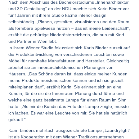
Nach dem Abschluss des Bachelorstudiums „Innenarchitektur
und 3D Gestaltung“ an der NDU machte sich Karin Binder vor
fünf Jahren mit ihrem Studio ka:ma interior design
selbstständig. „Planen, gestalten, visualisieren und den Raum
als formbare Spielwiese nutzen – das ist meine Leidenschaft“,
erzählt die gebürtige Niederösterreicherin, die nun mit Kind
und Partner in Wien lebt.
In ihrem Wiener Studio fokussiert sich Karin Binder zurzeit auf
die Produktentwicklung von verschiedenen Leuchten sowie
Möbel für namhafte Manufakturen und Hersteller. Gleichzeitig
arbeitet sie an innenarchitektonischen Planungen von
Häusern. „Das Schöne daran ist, dass einige meiner Kunden
meine Produkte meistens schon kennen und ich sie gezielt
miteinplanen darf“, erzählt Karin. Sie erinnert sich an eine
Kundin, für die sie die Innenraum-Planung durchführte und
welche eine ganz bestimmte Lampe für einen Raum im Sinn
hatte. „Als mir die Kundin das Foto der Lampe zeigte, musste
ich lachen. Es war eine Leuchte von mir. Sie hat sie natürlich
gekauft.“
Karin Binders mehrfach ausgezeichnete Lampe „Laundrylight“
ist als Kooperation mit dem Wiener Traditionsunternehmen