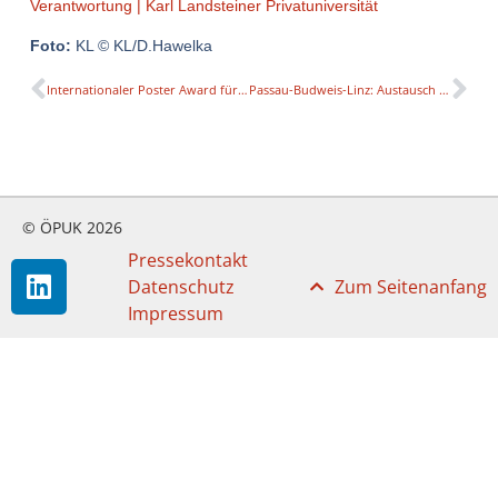
Verantwortung | Karl Landsteiner Privatuniversität
Foto:
KL © KL/D.Hawelka
Internationaler Poster Award für Forschung im Sportklettern
Passau-Budweis-Linz: Austausch zur Zukunft theologischer Bildung.
© ÖPUK 2026
Pressekontakt
Datenschutz
Zum Seitenanfang
Impressum