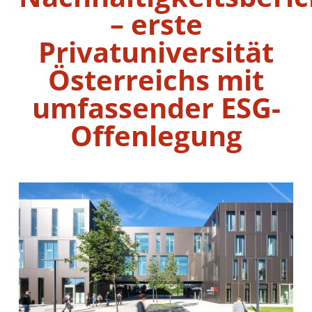
– erste
Privatuniversität
Österreichs mit
umfassender ESG-
Offenlegung