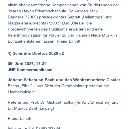
allem aber ganz frische Kompositionen von Studierenden der
Joseph Haydn Privathochschule. So werden Jack
Dauners (*2006) preisgekröntes Septett „Helianthus“ und
Magdalena Albrechts (*2003) Duo „Oleaje“ die
Hörgewohnheiten des Publikums erweitern und eine
freie Improvisation für Klavier zu vier Händen Neue Musik in
Echtzeit entstehen lassen! Freier Eintritt!
4) Scientific Duettos 2026 #2
09. Juni 2026, 17:30
JHP Kammermusiksaal
Johann Sebastian Bach und das Wohltemperierte Clavier
Bachs „Bibel“ – aus Sicht der Cembalointerpretation mit
Livebeispielen!
Referenten: Prof. Dr. Michael Tsalka (Tel Aviv/Shenzhen) und
Dr. Markus Zepf (Leipzig)
Freier Eintritt
Infos unter Tel: 02682/63734.