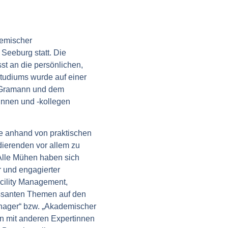
demischer
Seeburg statt. Die
t an die persönlichen,
Studiums wurde auf einer
us Gramann und dem
innen und -kollegen
che anhand von praktischen
dierenden vor allem zu
 Alle Mühen haben sich
r und engagierter
cility Management,
essanten Themen auf den
nager“ bzw. „Akademischer
n mit anderen Expertinnen