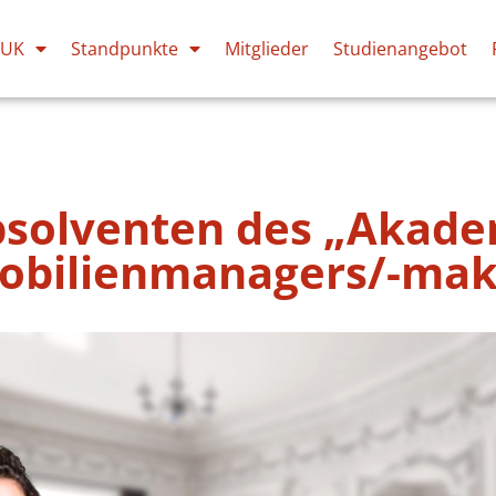
PUK
Standpunkte
Mitglieder
Studienangebot
bsolventen des „Akad
bilienmanagers/-mak