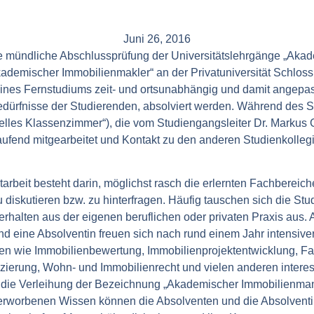
Juni 26, 2016
e mündliche Abschlussprüfung der Universitätslehrgänge „Aka
demischer Immobilienmakler“ an der Privatuniversität Schloss 
ines Fernstudiums zeit- und ortsunabhängig und damit angepass
Bedürfnisse der Studierenden, absolviert werden. Während des 
rtuelles Klassenzimmer“), die vom Studiengangsleiter Dr. Mark
laufend mitgearbeitet und Kontakt zu den anderen Studienkolleg
tarbeit besteht darin, möglichst rasch die erlernten Fachberei
diskutieren bzw. zu hinterfragen. Häufig tauschen sich die Stu
rhalten aus der eigenen beruflichen oder privaten Praxis aus.
d eine Absolventin freuen sich nach rund einem Jahr intensive
n wie Immobilienbewertung, Immobilienprojektentwicklung, Fa
nzierung, Wohn- und Immobilienrecht und vielen anderen inter
d die Verleihung der Bezeichnung „Akademischer Immobilienma
erworbenen Wissen können die Absolventen und die Absolventi