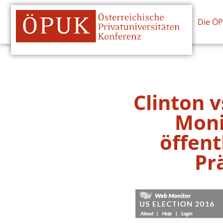
Die Ö
Clinton 
Moni
öffen
Pr