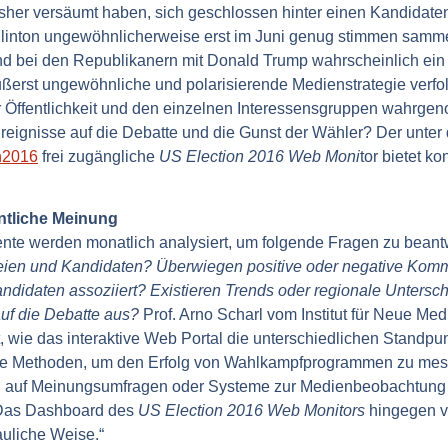
sher versäumt haben, sich geschlossen hinter einen Kandidaten 
linton ungewöhnlicherweise erst im Juni genug stimmen sammel
nd bei den Republikanern mit Donald Trump wahrscheinlich ein
äußerst ungewöhnliche und polarisierende Medienstrategie verfo
r Öffentlichkeit und den einzelnen Interessensgruppen wahrg
reignisse auf die Debatte und die Gunst der Wähler? Der unter
n2016
frei zugängliche
US Election 2016 Web Moni
tor bietet k
entliche Meinung
nte werden monatlich analysiert, um folgende Fragen zu beant
teien und Kandidaten? Überwiegen positive oder negative K
didaten assoziiert? Existieren Trends oder regionale Unterschi
auf die Debatte aus?
Prof. Arno Scharl vom Institut für Neue M
, wie das interaktive Web Portal die unterschiedlichen Standp
iele Methoden, um den Erfolg von Wahlkampfprogrammen zu mes
h auf Meinungsumfragen oder Systeme zur Medienbeobachtung a
. Das Dashboard des
US Election 2016 Web Monitors
hingegen v
liche Weise.“