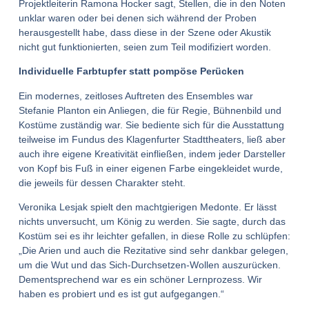
Projektleiterin Ramona Hocker sagt, Stellen, die in den Noten
unklar waren oder bei denen sich während der Proben
herausgestellt habe, dass diese in der Szene oder Akustik
nicht gut funktionierten, seien zum Teil modifiziert worden.
Individuelle Farbtupfer statt pompöse Perücken
Ein modernes, zeitloses Auftreten des Ensembles war
Stefanie Planton ein Anliegen, die für Regie, Bühnenbild und
Kostüme zuständig war. Sie bediente sich für die Ausstattung
teilweise im Fundus des Klagenfurter Stadttheaters, ließ aber
auch ihre eigene Kreativität einfließen, indem jeder Darsteller
von Kopf bis Fuß in einer eigenen Farbe eingekleidet wurde,
die jeweils für dessen Charakter steht.
Veronika Lesjak spielt den machtgierigen Medonte. Er lässt
nichts unversucht, um König zu werden. Sie sagte, durch das
Kostüm sei es ihr leichter gefallen, in diese Rolle zu schlüpfen:
„Die Arien und auch die Rezitative sind sehr dankbar gelegen,
um die Wut und das Sich-Durchsetzen-Wollen auszurücken.
Dementsprechend war es ein schöner Lernprozess. Wir
haben es probiert und es ist gut aufgegangen.“