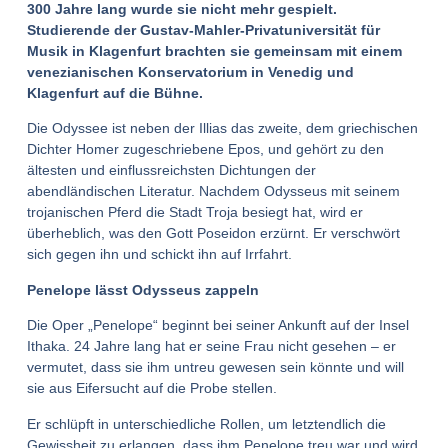
300 Jahre lang wurde sie nicht mehr gespielt.
Studierende der Gustav-Mahler-Privatuniversität für
Musik in Klagenfurt brachten sie gemeinsam mit einem
venezianischen Konservatorium in Venedig und
Klagenfurt auf die Bühne.
Die Odyssee ist neben der Illias das zweite, dem griechischen
Dichter Homer zugeschriebene Epos, und gehört zu den
ältesten und einflussreichsten Dichtungen der
abendländischen Literatur. Nachdem Odysseus mit seinem
trojanischen Pferd die Stadt Troja besiegt hat, wird er
überheblich, was den Gott Poseidon erzürnt. Er verschwört
sich gegen ihn und schickt ihn auf Irrfahrt.
Penelope lässt Odysseus zappeln
Die Oper „Penelope“ beginnt bei seiner Ankunft auf der Insel
Ithaka. 24 Jahre lang hat er seine Frau nicht gesehen – er
vermutet, dass sie ihm untreu gewesen sein könnte und will
sie aus Eifersucht auf die Probe stellen.
Er schlüpft in unterschiedliche Rollen, um letztendlich die
Gewissheit zu erlangen, dass ihm Penelope treu war und wird