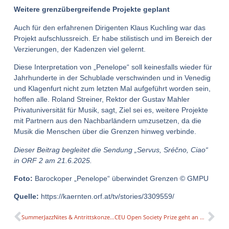
Weitere grenzübergreifende Projekte geplant
Auch für den erfahrenen Dirigenten Klaus Kuchling war das
Projekt aufschlussreich. Er habe stilistisch und im Bereich der
Verzierungen, der Kadenzen viel gelernt.
Diese Interpretation von „Penelope“ soll keinesfalls wieder für
Jahrhunderte in der Schublade verschwinden und in Venedig
und Klagenfurt nicht zum letzten Mal aufgeführt worden sein,
hoffen alle. Roland Streiner, Rektor der Gustav Mahler
Privatuniversität für Musik, sagt, Ziel sei es, weitere Projekte
mit Partnern aus den Nachbarländern umzusetzen, da die
Musik die Menschen über die Grenzen hinweg verbinde.
Dieser Beitrag begleitet die Sendung „Servus, Sréčno, Ciao“
in ORF 2 am 21.6.2025.
Foto:
Barockoper „Penelope“ überwindet Grenzen © GMPU
Quelle:
https://kaernten.orf.at/tv/stories/3309559/
SummerJazzNites & Antrittskonzert von Herbert Pirker als Professor für Jazz Drumset an der Bruckner Universität
CEU Open Society Prize geht an die russische Oppositionelle Julija Nawalnaja